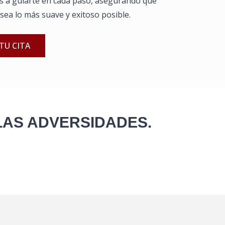
s a guiarte en cada paso, asegurando que
ea lo más suave y exitoso posible.
TU CITA
LAS ADVERSIDADES.