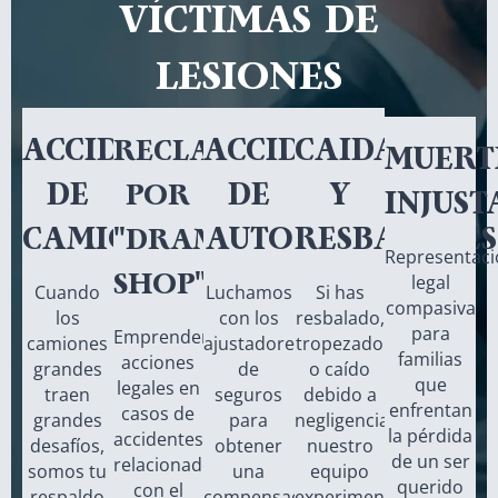
VÍCTIMAS DE
LESIONES
ACCIDENTES
ACCIDENTES
CAIDAS
RECLAMOS
MUERT
DE
DE
Y
POR
INJUST
CAMIÓN
AUTO
RESBALONES
"DRAM
Representac
SHOP"
legal
Cuando
Luchamos
Si has
compasiva
los
con los
resbalado,
para
Emprendemos
camiones
ajustadores
tropezado
familias
acciones
grandes
de
o caído
que
legales en
traen
seguros
debido a
enfrentan
casos de
grandes
para
negligencia,
la pérdida
accidentes
desafíos,
obtener
nuestro
de un ser
relacionados
somos tu
una
equipo
querido
con el
respaldo
compensación
experimentado