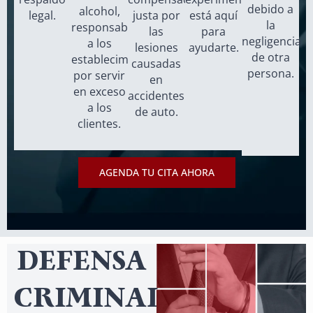
debido a
alcohol,
legal.
justa por
está aquí
la
responsabilizando
las
para
negligencia
a los
lesiones
ayudarte.
de otra
establecimientos
causadas
persona.
por servir
en
en exceso
accidentes
a los
de auto.
clientes.
AGENDA TU CITA AHORA
DEFENSA
CRIMINAL